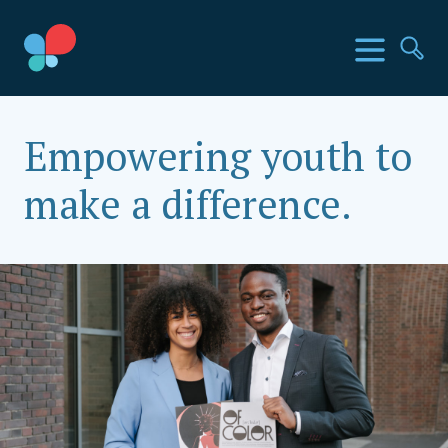
Direkt
zum
SIA Länder
Menü
Su
Inhalt
wechseln
Social Impact Award Germany
Empowering youth to
make a difference.