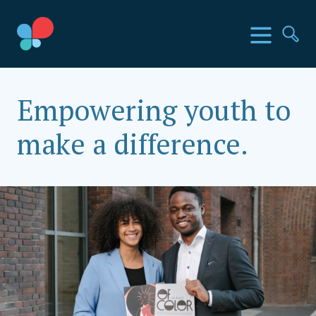
Direkt
zum
SIA Länder
Menü
Su
Inhalt
wechseln
Social Impact Award Germany
Empowering youth to
make a difference.