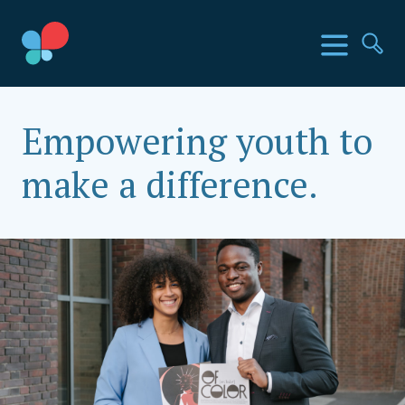
Direkt
zum
SIA Länder
Menü
Su
Inhalt
wechseln
Social Impact Award Germany
Empowering youth to
make a difference.