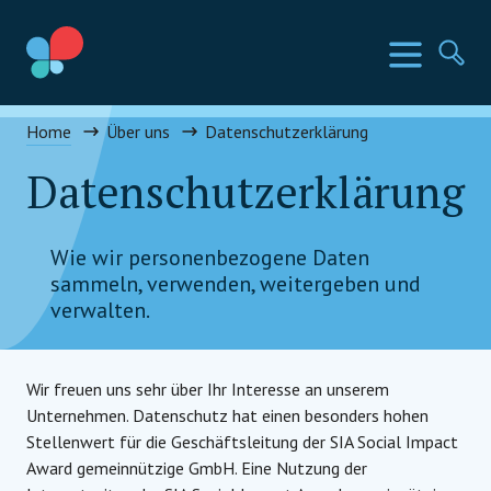
Direkt
zum
SIA Länder
Menü
Su
Inhalt
wechseln
Social Impact Award Germany
Home
Über uns
Datenschutzerklärung
Datenschutzerklärung
Wie wir personenbezogene Daten
sammeln, verwenden, weitergeben und
verwalten.
Wir freuen uns sehr über Ihr Interesse an unserem
Unternehmen. Datenschutz hat einen besonders hohen
Stellenwert für die Geschäftsleitung der SIA Social Impact
Award gemeinnützige GmbH. Eine Nutzung der