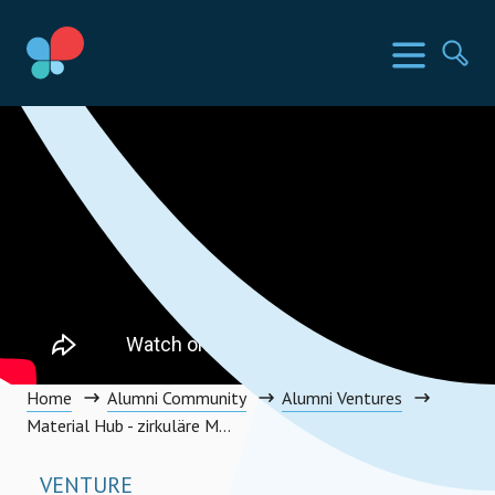
Direkt
zum
SIA Länder
Menü
Su
Inhalt
wechseln
Social Impact Award Germany
Home
Alumni Community
Alumni Ventures
Material Hub - zirkuläre Materialnutzung alltäglich machen
VENTURE