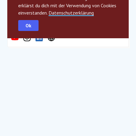
Habt ihr euch schonmal gefragt, was mit dem Essen in
erklärst du dich mit der Verwendung von Cookies
der Mensa nach Ausgabeschluss passiert? Mit Food Be
einverstanden.
Datenschutzerklärung
Good wird es möglich sein, in einem Semester-Abo ab
50€/Sem (0,39€/Essen) unverkaufte […]
Ok
Germany 2023
BeeCharitable
Jury Award
Quality Education
Es gibt eine große Diskrepanz zwischen
Spendenbereitschaft und Spenden, vor allem bei