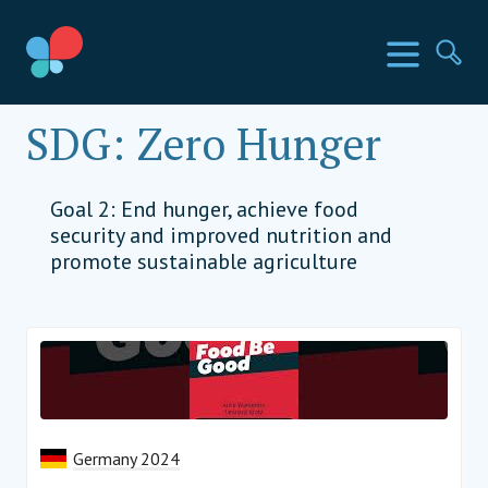
Direkt
zum
SIA Länder
Menü
Su
Inhalt
wechseln
Social Impact Award Germany
SDG:
Zero Hunger
Goal 2: End hunger, achieve food
security and improved nutrition and
promote sustainable agriculture
Germany 2024